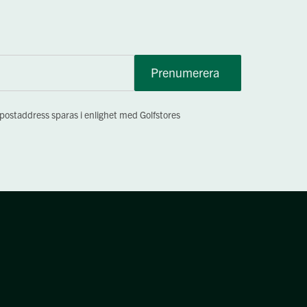
Prenumerera
-postaddress sparas i enlighet med Golfstores