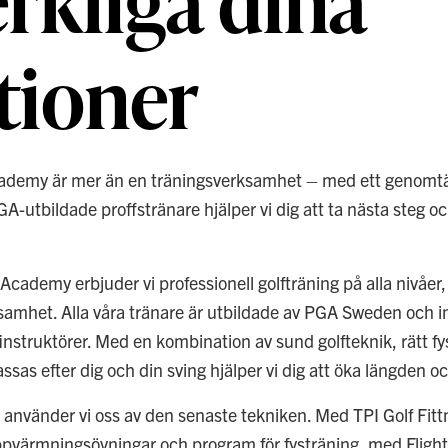
rkliga dina
tioner
cademy är mer än en träningsverksamhet – med ett genomt
-utbildade proffstränare hjälper vi dig att ta nästa steg oc
cademy erbjuder vi professionell golfträning på alla nivåer, 
samhet. Alla våra tränare är utbildade av PGA Sweden och ing
instruktörer. Med en kombination av sund golfteknik, rätt f
sas efter dig och din sving hjälper vi dig att öka längden oc
t använder vi oss av den senaste tekniken. Med TPI Golf Fittn
pvärmningsövningar och program för fysträning, med Flights