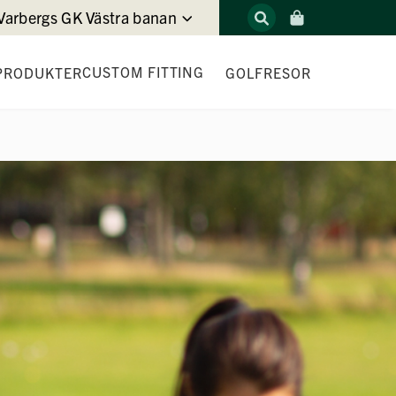
Varbergs GK Västra banan
CUSTOM FITTING
PRODUKTER
GOLFRESOR
DRIVER FITTING
JÄRN- & HYBRID FITTING
WEDGE FITTING
PUTTER FITTING
T
LOFT & LIE CHECK
GAME FITTING EXPERIENCE
DEMODAGAR