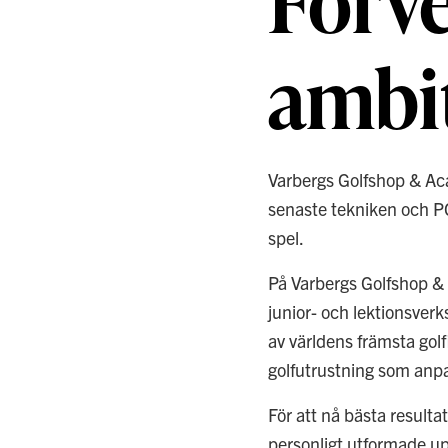
Förve
ambi
Varbergs Golfshop & A
senaste tekniken och PGA
spel.
På Varbergs Golfshop & A
junior- och lektionsverk
av världens främsta golf
golfutrustning som anpas
För att nå bästa resulta
personligt utformade up