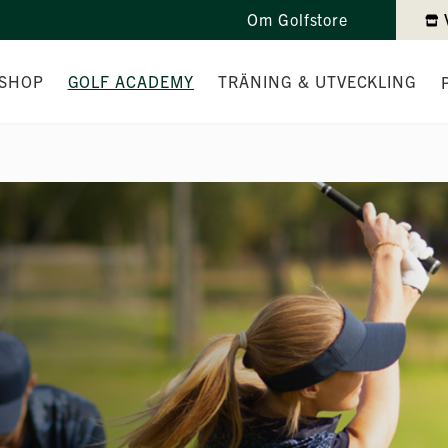
Om Golfstore
SHOP
GOLF ACADEMY
TRÄNING & UTVECKLING
DANDEN
TEAMET
INDIVIDUELL TRÄNING
TAD
PEDAGOGIK
TRÄNINGSPAKET
OLLAR
HJÄLPMEDEL
TEKNIKTRÄNING I PUTTNING
VARUMÄRKEN
KURSER
NYBÖRJARKURS & GRÖNT KOR
FRISKIS GOLFEN
JUNIORTRÄNING