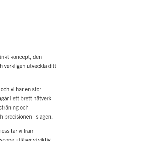
änkt koncept, den
h verkligen utveckla ditt
och vi har en stor
år i ett brett nätverk
ysträning och
h precisionen i slagen.
ess tar vi fram
cope utläser vi viktig