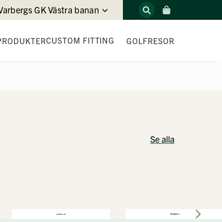
Varbergs GK Västra banan
CUSTOM FITTING
PRODUKTER
GOLFRESOR
DRIVER FITTING
JÄRN- & HYBRID FITTING
WEDGE FITTING
Se alla
PUTTER FITTING
T
LOFT & LIE CHECK
GAME FITTING EXPERIENCE
DEMODAGAR