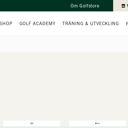
Om Golfstore
SHOP
GOLF ACADEMY
TRÄNING & UTVECKLING
DANDEN
TEAMET
INDIVIDUELL TRÄNING
TAD
PEDAGOGIK
TRÄNINGSPAKET
OLLAR
HJÄLPMEDEL
TEKNIKTRÄNING I PUTTNING
VARUMÄRKEN
KURSER
NYBÖRJARKURS & GRÖNT KOR
FRISKIS GOLFEN
JUNIORTRÄNING