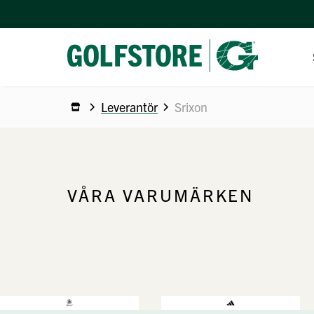
Leverantör
Srixon
ERBJU
VERKS
LOGOB
VÅRA VARUMÄRKEN
VÅRA 