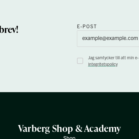
brev!
E-POST
Jag samtycker till att min e
integritetspolicy
Varberg Shop & Academy
Shop