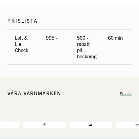
PRISLISTA
Loft &
995:-
500:-
60 min
Lie
rabatt
Check
på
bockning
VÅRA VARUMÄRKEN
Se alla