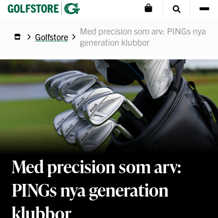
Med precision som arv: PINGs nya
Golfstore
generation klubbor
Med precision som arv:
PINGs nya generation
klubbor