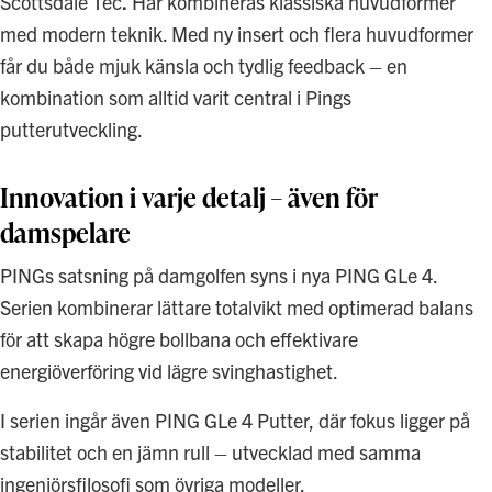
Scottsdale Tec
.
Här kombineras klassiska huvudformer
med modern teknik. Med ny insert och flera huvudformer
får du både mjuk känsla och tydlig feedback – en
kombination som alltid varit central i Pings
putterutveckling.
Innovation i varje detalj – även för
damspelare
PINGs satsning på damgolfen syns i nya PING GLe 4.
Serien kombinerar lättare totalvikt med optimerad balans
för att skapa högre bollbana och effektivare
energiöverföring vid lägre svinghastighet.
I serien ingår även PING GLe 4 Putter, där fokus ligger på
stabilitet och en jämn rull – utvecklad med samma
ingenjörsfilosofi som övriga modeller.