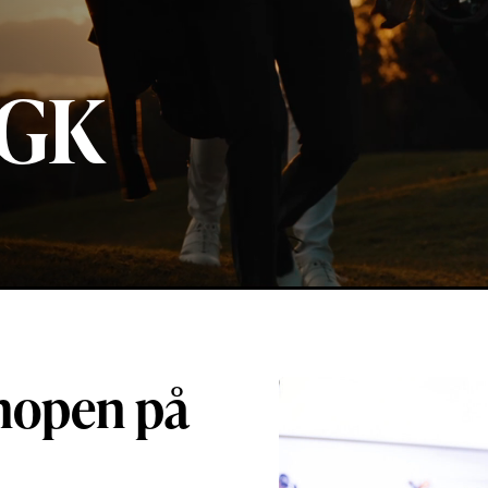
 GK
hopen på