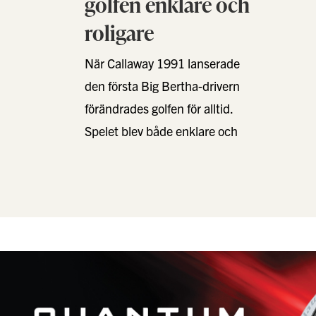
golfen enklare och
roligare
När Callaway 1991 lanserade
den första Big Bertha-drivern
förändrades golfen för alltid.
Spelet blev både enklare och
roligare. Men för ett företag med
innovation i …