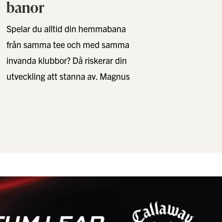
banor
Spelar du alltid din hemmabana
från samma tee och med samma
invanda klubbor? Då riskerar din
utveckling att stanna av. Magnus
Andersson, Golfstore-Pro på
Växjö …