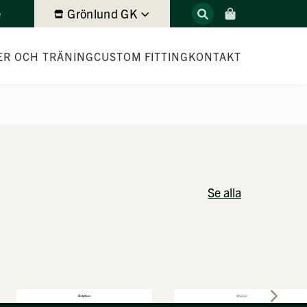
Grönlund GK
e
ER OCH TRÄNING
CUSTOM FITTING
KONTAKT
Se alla