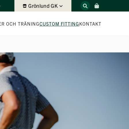
Grönlund GK
e
ER OCH TRÄNING
CUSTOM FITTING
KONTAKT