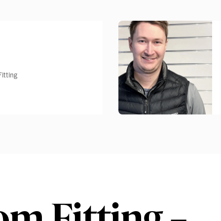
itting
m Fitting –