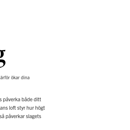
g
ärför ökar dina
s påverka både ditt
ans loft styr hur högt
kså påverkar slagets