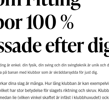
bor 100 %
sade efter di
g är enkel: din fysik, din sving och din svingteknik är unik och d
bra på banan med klubbor som är skräddarsydda för just dig.
kar dina slag är många. Hur lång klubban är kan exempelvi
vilket har stor betydelse för slagets riktning och skruv. Klubb
 medan lie (vilken vinkel skaftet är infäst i klubbhuvudet) oc