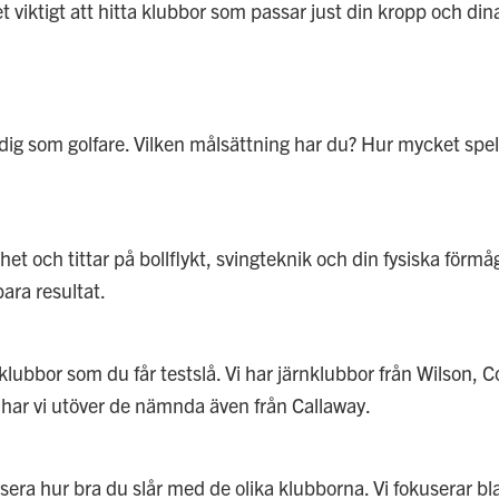
et viktigt att hitta klubbor som passar just din kropp och din
 dig som golfare. Vilken målsättning har du? Hur mycket spel
het och tittar på bollflykt, svingteknik och din fysiska för
bara resultat.
stklubbor som du får testslå. Vi har järnklubbor från Wilson,
har vi utöver de nämnda även från Callaway.
ysera hur bra du slår med de olika klubborna. Vi fokuserar b