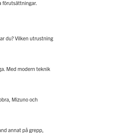
a förutsättningar.
ar du? Vilken utrustning
måga. Med modern teknik
 Cobra, Mizuno och
land annat på grepp,