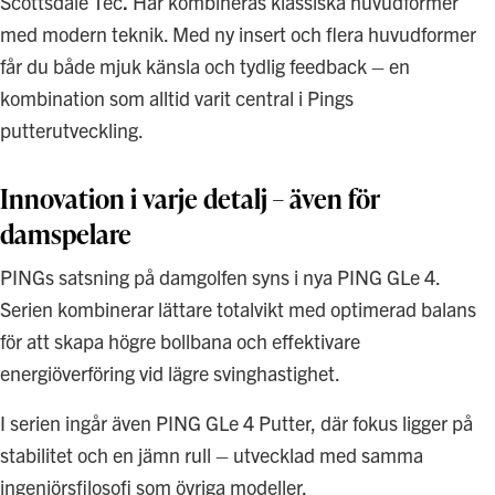
Scottsdale Tec
.
Här kombineras klassiska huvudformer
med modern teknik. Med ny insert och flera huvudformer
får du både mjuk känsla och tydlig feedback – en
kombination som alltid varit central i Pings
putterutveckling.
Innovation i varje detalj – även för
damspelare
PINGs satsning på damgolfen syns i nya PING GLe 4.
Serien kombinerar lättare totalvikt med optimerad balans
för att skapa högre bollbana och effektivare
energiöverföring vid lägre svinghastighet.
I serien ingår även PING GLe 4 Putter, där fokus ligger på
stabilitet och en jämn rull – utvecklad med samma
ingenjörsfilosofi som övriga modeller.