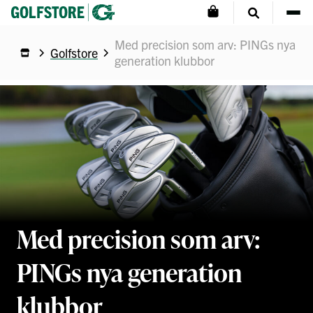
Med precision som arv: PINGs nya
Golfstore
generation klubbor
Med precision som arv:
PINGs nya generation
klubbor