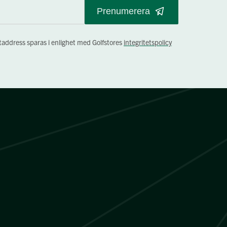
Prenumerera
staddress sparas i enlighet med Golfstores
integritetspolicy