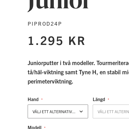
PIPROD24P
1.295 KR
Juniorputter i två modeller. Tourmeriter
tå/häl-viktning samt Tyne H, en stabil m
perimeterviktning.
Hand
Längd
Modell