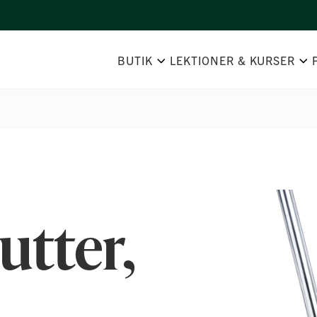
BUTIK
LEKTIONER & KURSER
Hoppa
till
utter,
slutet
av
bildgalleriet