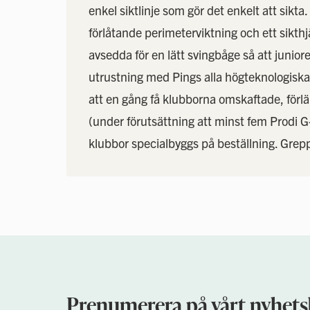
enkel siktlinje som gör det enkelt att sikt
förlåtande perimeterviktning och ett sikt
avsedda för en lätt svingbåge så att juniore
utrustning med Pings alla högteknologiska
att en gång få klubborna omskaftade, fö
(under förutsättning att minst fem Prodi G-
klubbor specialbyggs på beställning. Grep
Prenumerera på vårt nyhets