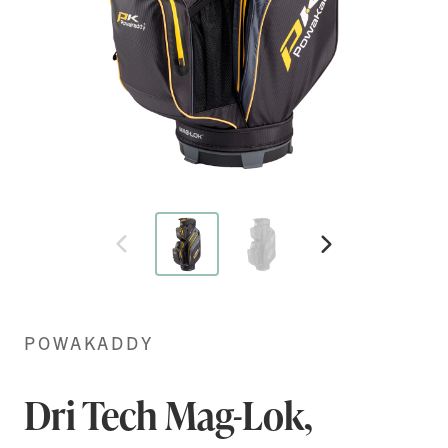
Hoppa
till
början
POWAKADDY
av
bildgalleriet
Dri Tech Mag-Lok,