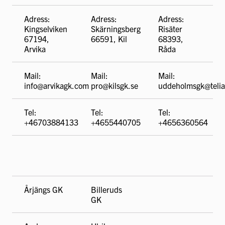
Adress:
Adress:
Adress:
Kingselviken
Skärningsberg
Risäter
67194,
66591, Kil
68393,
Arvika
Råda
Mail:
Mail:
Mail:
info@arvikagk.com
pro@kilsgk.se
uddeholmsgk@teli
Tel:
Tel:
Tel:
+46703884133
+4655440705
+4656360564
Årjängs GK
Billeruds
GK