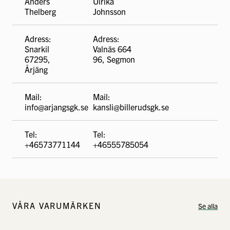
Anders
Ulrika
Thelberg
Johnsson
Adress:
Adress:
Snarkil
Valnäs 664
67295,
96, Segmon
Årjäng
Mail:
Mail:
info@arjangsgk.se
kansli@billerudsgk.se
Tel:
Tel:
+46573771144
+46555785054
VÅRA VARUMÄRKEN
Se alla