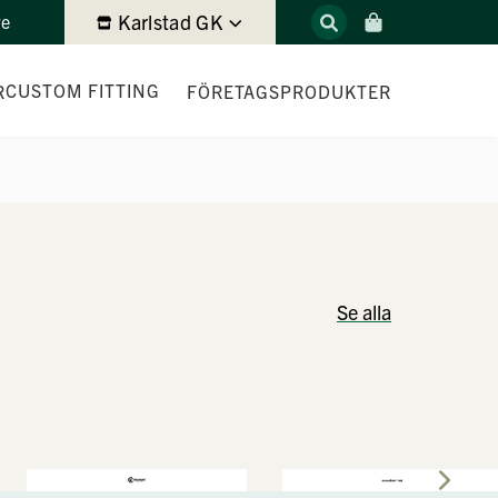
Karlstad GK
re
CUSTOM FITTING
R
FÖRETAGSPRODUKTER
TRACKMAN4
Se alla