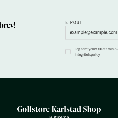
brev!
E-POST
Jag samtycker till att min e
integritetspolicy
Golfstore Karlstad Shop
Butikerna