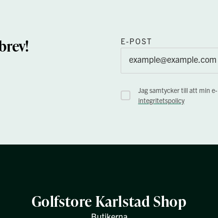
brev!
E-POST
Jag samtycker till att min e
integritetspolicy
Golfstore Karlstad Shop
Butikerna