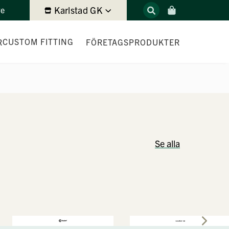
Karlstad GK
re
CUSTOM FITTING
R
FÖRETAGSPRODUKTER
TRACKMAN4
Se alla