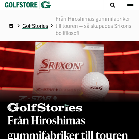
Från Hiroshimas gummifabriker
GolfStories
till touren – så skapades Srixons
bollfilosofi
Från Hiroshimas
gummifabriker till touren