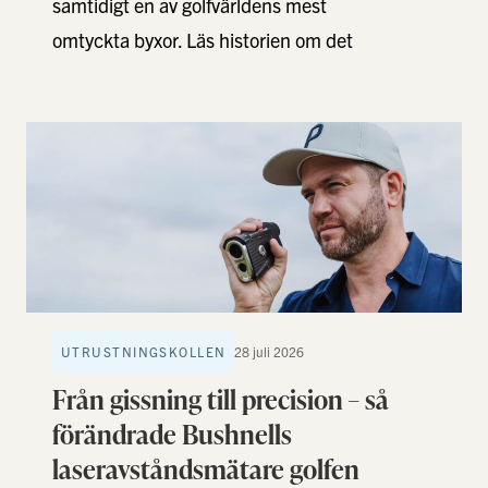
samtidigt en av golfvärldens mest
omtyckta byxor. Läs historien om det
svenska varumärket, visionen bakom
…
UTRUSTNINGSKOLLEN
28 juli 2026
Från gissning till precision – så
förändrade Bushnells
laseravståndsmätare golfen