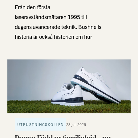
Från den första
laseravståndsmätaren 1995 till
dagens avancerade teknik. Bushnells
historia är också historien om hur
golfen gick från uppskattningar till
precision. I vår senaste GolfStories-
artikel …
UTRUSTNINGSKOLLEN
23 juli 2026
Puma: Född ur familjefejd – nu