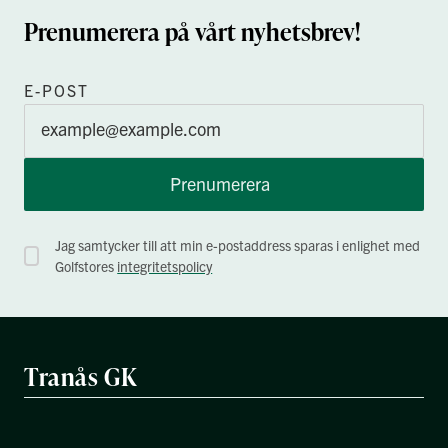
Prenumerera på vårt nyhetsbrev!
E-POST
Prenumerera
Jag samtycker till att min e-postaddress sparas i enlighet med
Golfstores
integritetspolicy
Tranås GK