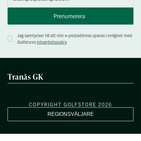
Prenumerera
Jag samtycker till att min e-postaddress sparas i enlighet med
Golfstores
integritetspolicy
Tranås GK
COPYRIGHT GOLFSTORE 2026
REGIONSVÄLJARE