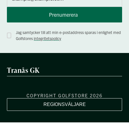
Prenumerera
Jag samtycker till att min e-postaddress sparas i enlighet med
Golfstores
integritetspolicy
Tranås GK
COPYRIGHT GOLFSTORE 2026
REGIONSVÄLJARE