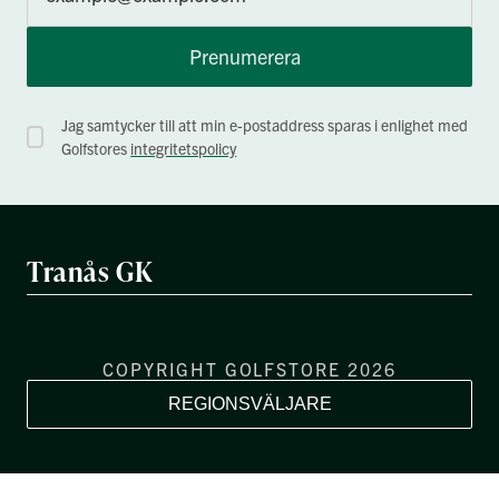
Prenumerera
Jag samtycker till att min e-postaddress sparas i enlighet med
Golfstores
integritetspolicy
Tranås GK
COPYRIGHT GOLFSTORE 2026
REGIONSVÄLJARE