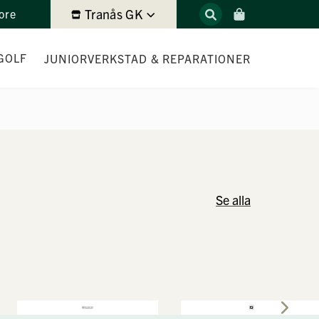
Tranås GK
ore
GOLF
JUNIOR
VERKSTAD & REPARATIONER
ITTING
Se alla