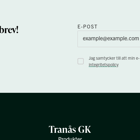
brev!
E-POST
Jag samtycker till att min e
integritetspolicy
Tranås GK
Produkter