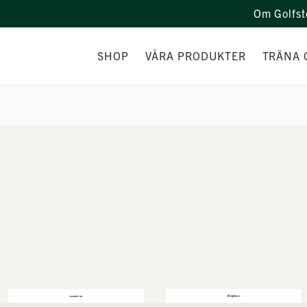
Om Golfst
SHOP
VÅRA PRODUKTER
TRÄNA 
PERSONAL
PRODUKTER
CUSTOM F
PRISGARANTI & BONUSPROGRAM
KAMPANJER
PRESENTKORT
REA PRODUKTER
FÖRETAGSPARTNER
LOGOBOLLAR
PRISBORD TILL TÄVLING
PROFILKLÄDER