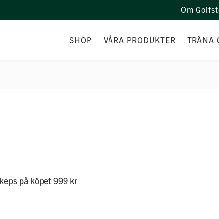
Om Golfst
SHOP
VÅRA PRODUKTER
TRÄNA 
PERSONAL
PRODUKTER
CUSTOM F
PRISGARANTI & BONUSPROGRAM
KAMPANJER
PRESENTKORT
REA PRODUKTER
FÖRETAGSPARTNER
LOGOBOLLAR
n keps på köpet 999 kr
PRISBORD TILL TÄVLING
PROFILKLÄDER