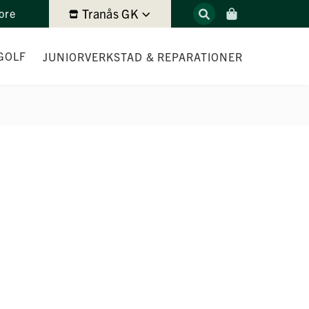
Tranås GK
ore
GOLF
JUNIOR
VERKSTAD & REPARATIONER
ITTING