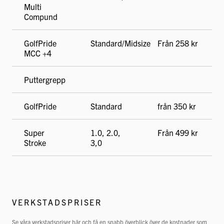
Multi
Compund
GolfPride
Standard/Midsize
Från 258 kr
MCC +4
Puttergrepp
GolfPride
Standard
från 350 kr
Super
1.0, 2.0,
Från 499 kr
Stroke
3,0
VERKSTADSPRISER
Se våra verkstadspriser här och få en snabb överblick över de kostnader som