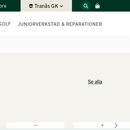
Tranås GK
ore
GOLF
JUNIOR
VERKSTAD & REPARATIONER
ITTING
Se alla