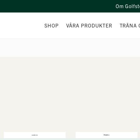
Om Golfst
SHOP
VÅRA PRODUKTER
TRÄNA 
PERSONAL
PRODUKTER
CUSTOM F
PRISGARANTI & BONUSPROGRAM
KAMPANJER
PRESENTKORT
REA PRODUKTER
FÖRETAGSPARTNER
LOGOBOLLAR
PRISBORD TILL TÄVLING
PROFILKLÄDER