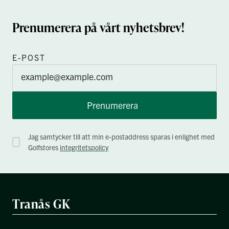
Prenumerera på vårt nyhetsbrev!
E-POST
Prenumerera
Jag samtycker till att min e-postaddress sparas i enlighet med
Golfstores
integritetspolicy
Tranås GK