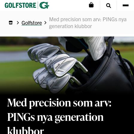
Med precision som arv: PINGs nya
Golfstore
generation klubbor
Med precision som arv:
PINGs nya generation
klubbor