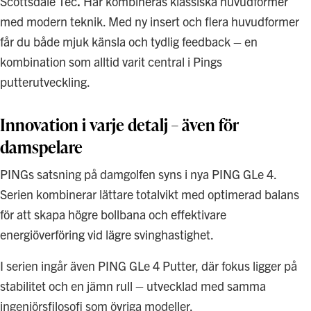
Scottsdale Tec
.
Här kombineras klassiska huvudformer
med modern teknik. Med ny insert och flera huvudformer
får du både mjuk känsla och tydlig feedback – en
kombination som alltid varit central i Pings
putterutveckling.
Innovation i varje detalj – även för
damspelare
PINGs satsning på damgolfen syns i nya PING GLe 4.
Serien kombinerar lättare totalvikt med optimerad balans
för att skapa högre bollbana och effektivare
energiöverföring vid lägre svinghastighet.
I serien ingår även PING GLe 4 Putter, där fokus ligger på
stabilitet och en jämn rull – utvecklad med samma
ingenjörsfilosofi som övriga modeller.