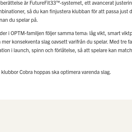
berättelse är FutureFit33™-systemet, ett avancerat juster
mbinationer, så du kan finjustera klubban för att passa just 
nan du spelar på.
er i OPTM-familjen följer samma tema: låg vikt, smart vik
pa mer konsekventa slag oavsett varifrån du spelar. Med tre 
ion i launch, spinn och förlåtelse, så att spelare kan matcha 
t klubbor Cobra hoppas ska optimera varenda slag.