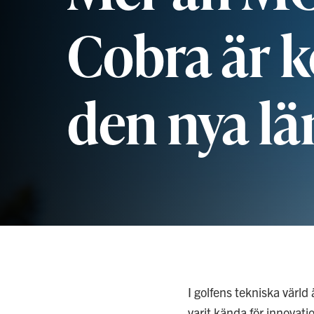
Cobra är k
den nya l
I golfens tekniska värld 
varit kända för innovat