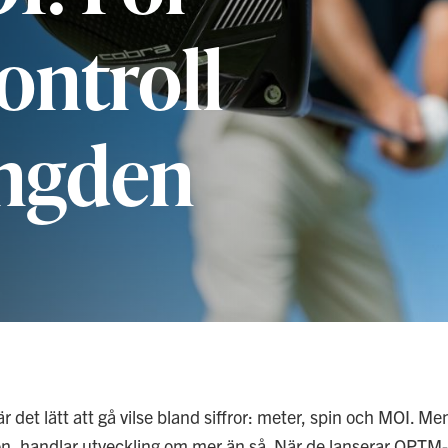
ontroll
ängden
är det lätt att gå vilse bland siffror: meter, spin och MOI. Me
ion, handlar utveckling om mer än så. När de lanserar OPTM-