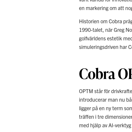
en markering om att nogg
Historien om Cobra präga
1990-talet, när Greg N
golfvärldens estetik med
simuleringsdriven har Co
Cobra O
OPTM står för drivkraft
introducerar man nu båd
ligger på en ny term so
träffen i tre dimensione
med hjälp av AI-verktyg