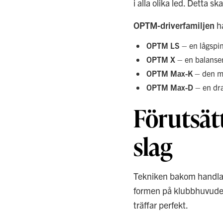
i alla olika led. Detta s
OPTM-driverfamiljen
ha
OPTM LS
– en lågspin
OPTM X
– en balansera
OPTM Max-K
– den me
OPTM Max-D
– en draw
Förutsätt
slag
Tekniken bakom handlar
formen på klubbhuvudet 
träffar perfekt.