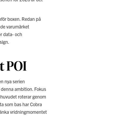
anför boxen. Redan på
ade varumärket
er data- och
sign.
t POI
en nya serien
t denna ambition. Fokus
ubbhuvudet roterar genom
etta som bas har Cobra
 sänka vridningmomentet