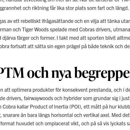
rannhet och riktning får lika stor plats som fart och längd.
s av ett rebelliskt ifrågasättande och en vilja att tänka ut
orman och Tiger Woods spelade med Cobras drivers, utman
 djärva färger och former. I takt med att sporten blivit alltm
bra fortsatt att sätta sin egen prägel på både teknik och de
PTM och nya begreppe
en att optimera produkter för konsekvent prestanda, och i d
e drivers, fairwaywoods och hybrider som grundar sig i jus
m Cobra kallar Product of Inertia (POI), ett mått på hur kl
r, snarare än bara längs horisontal och vertikal axel. Med d
 format huvudet och omplacerat vikt, och på så vis lyckats