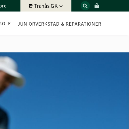
Tranås GK
ore
GOLF
JUNIOR
VERKSTAD & REPARATIONER
ITTING