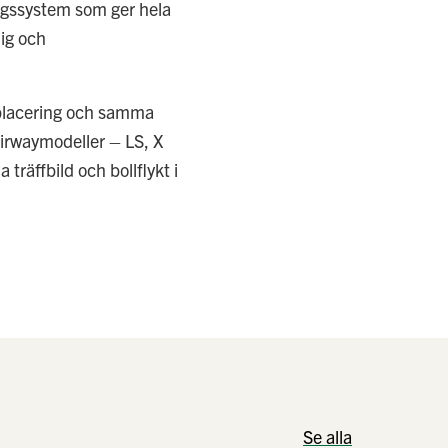
ingssystem som ger hela
dig och
tplacering och samma
fairwaymodeller – LS, X
träffbild och bollflykt i
Se alla