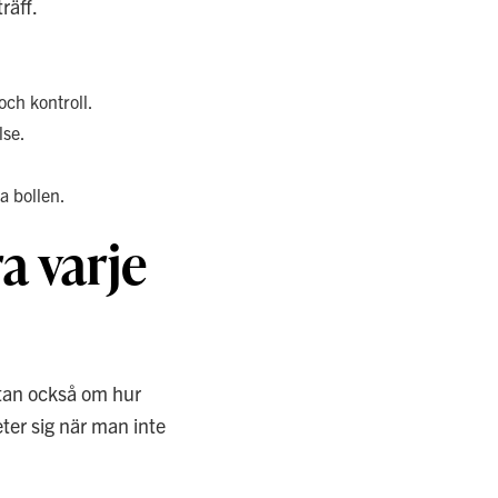
räff.
och kontroll.
lse.
a bollen.
a varje
tan också om hur
ter sig när man inte