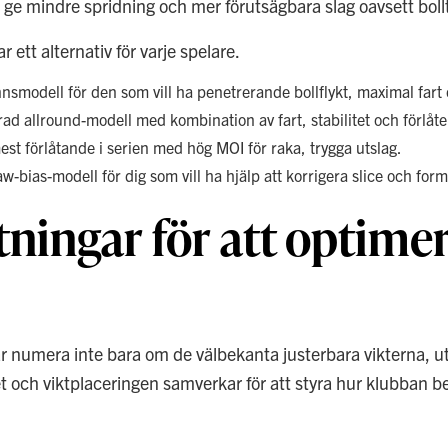
ka ge mindre spridning och mer förutsägbara slag oavsett bollt
r ett alternativ för varje spelare.
nsmodell för den som vill ha penetrerande bollflykt, maximal fart 
d allround-modell med kombination av fart, stabilitet och förlåte
st förlåtande i serien med hög MOI för raka, trygga utslag.
-bias-modell för dig som vill ha hjälp att korrigera slice och form
ningar för att optimer
 numera inte bara om de välbekanta justerbara vikterna, u
och viktplaceringen samverkar för att styra hur klubban be