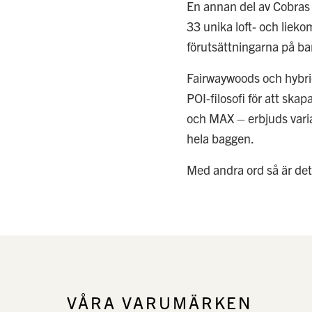
En annan del av Cobras 
33 unika loft- och lieko
förutsättningarna på ba
Fairwaywoods och hybrid
POI-filosofi för att ska
och MAX – erbjuds variat
hela baggen.
Med andra ord så är de
VÅRA VARUMÄRKEN