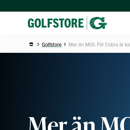
Golfstore
Mer än MOI: För Cobra är ko
Mer än MO