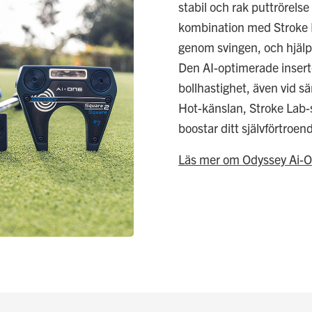
stabil och rak puttrörels
kombination med Stroke B
genom svingen, och hjälper
Den AI-optimerade inserte
bollhastighet, även vid sä
Hot-känslan, Stroke Lab-s
boostar ditt självförtroen
Läs mer om Odyssey Ai-