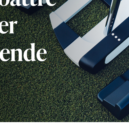
er
oende