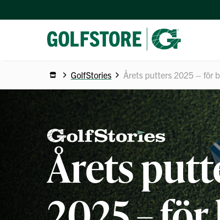
GolfStories
Årets putters 2025 – för b
Årets putt
2025 – för