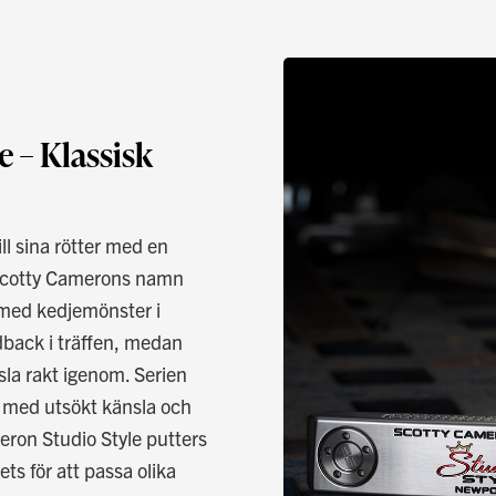
 – Klassisk
ll sina rötter med en
t Scotty Camerons namn
n med kedjemönster i
dback i träffen, medan
la rakt igenom. Serien
 med utsökt känsla och
ron Studio Style putters
ets för att passa olika