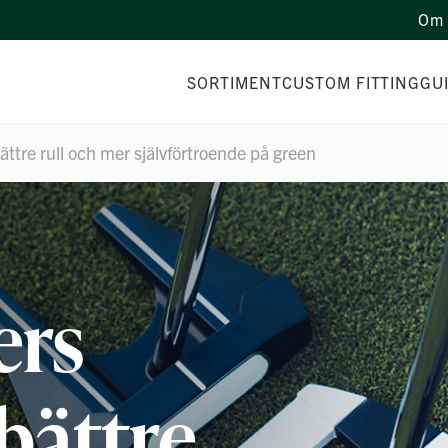
Om 
SORTIMENT
CUSTOM FITTING
GU
ättre rull och mer självförtroende på green
ers
 bättre