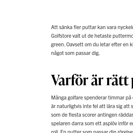
Att sänka fler puttar kan vara nyckeln
Golfstore valt ut de hetaste puttermod
green. Oavsett om du letar efter en k
något som passar dig.
Varför är rätt
Många golfare spenderar timmar på dri
är naturligtvis inte fel att lära sig at
som de flesta scorer antingen räddas
spelaren darra som ett asplöv inför 
roll. En putter som passar din rörelse