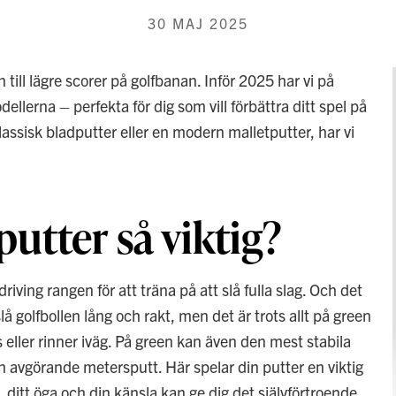
30 MAJ 2025
 till lägre scorer på golfbanan. Inför 2025 har vi på
ellerna – perfekta för dig som vill förbättra ditt spel på
lassisk bladputter eller en modern malletputter, har vi
 putter så viktig?
ving rangen för att träna på att slå fulla slag. Och det
t slå golfbollen lång och rakt, men det är trots allt på green
 eller rinner iväg. På green kan även den mest stabila
en avgörande metersputt. Här spelar din putter en viktig
, ditt öga och din känsla kan ge dig det självförtroende