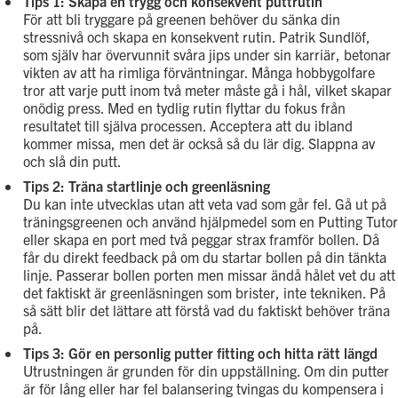
Tips 1: Skapa en trygg och konsekvent puttrutin
För att bli tryggare på greenen behöver du sänka din
stressnivå och skapa en konsekvent rutin. Patrik Sundlöf,
som själv har övervunnit svåra jips under sin karriär, betonar
vikten av att ha rimliga förväntningar. Många hobbygolfare
tror att varje putt inom två meter måste gå i hål, vilket skapar
onödig press. Med en tydlig rutin flyttar du fokus från
resultatet till själva processen. Acceptera att du ibland
kommer missa, men det är också så du lär dig. Slappna av
och slå din putt.
Tips 2: Träna startlinje och greenläsning
Du kan inte utvecklas utan att veta vad som går fel. Gå ut på
träningsgreenen och använd hjälpmedel som en Putting Tutor
eller skapa en port med två peggar strax framför bollen. Då
får du direkt feedback på om du startar bollen på din tänkta
linje. Passerar bollen porten men missar ändå hålet vet du att
det faktiskt är greenläsningen som brister, inte tekniken. På
så sätt blir det lättare att förstå vad du faktiskt behöver träna
på.
Tips 3: Gör en personlig putter fitting och hitta rätt längd
Utrustningen är grunden för din uppställning. Om din putter
är för lång eller har fel balansering tvingas du kompensera i