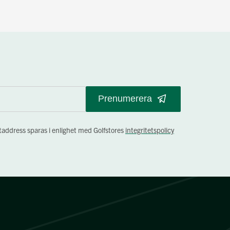
Prenumerera
staddress sparas i enlighet med Golfstores
integritetspolicy