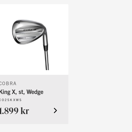
COBRA
King X, st, Wedge
CO25KXWS
1.899 kr