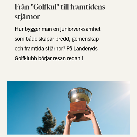
Från "Golfkul" till framtidens
stjärnor
Hur bygger man en juniorverksamhet
som både skapar bredd, gemenskap
och framtida stjärnor? På Landeryds
Golfklubb börjar resan redan i
“Golfkul” – där lek, kompisar och …