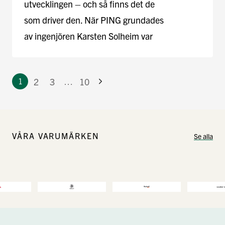
utvecklingen – och så finns det de
som driver den. När PING grundades
av ingenjören Karsten Solheim var
utgångspunkten tydlig: …
2
3
10
1
…
VÅRA VARUMÄRKEN
Se alla