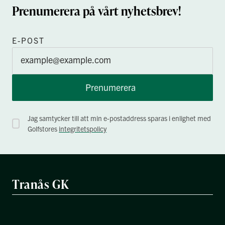
Prenumerera på vårt nyhetsbrev!
E-POST
Prenumerera
Jag samtycker till att min e-postaddress sparas i enlighet med
Golfstores
integritetspolicy
Tranås GK