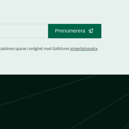
Prenumerera
staddress sparas i enlighet med Golfstores
integritetspolicy