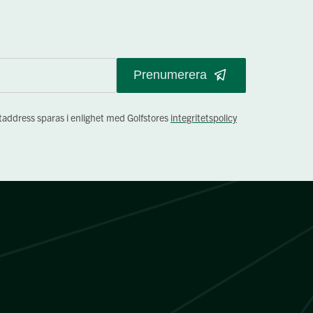
Prenumerera
staddress sparas i enlighet med Golfstores
integritetspolicy