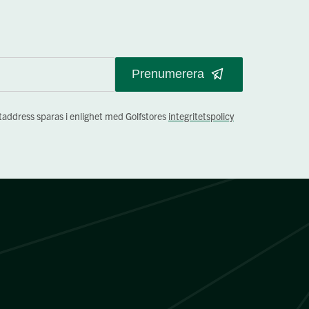
Prenumerera
staddress sparas i enlighet med Golfstores
integritetspolicy