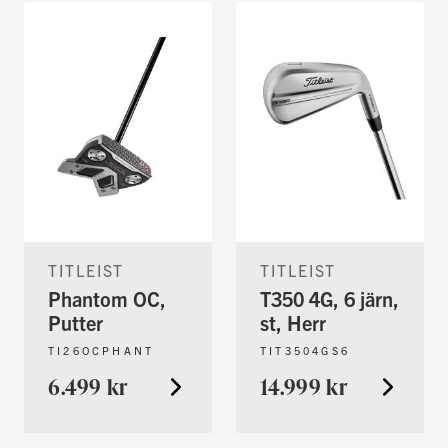
TITLEIST
TITLEIST
Phantom OC,
T350 4G, 6 järn,
Putter
st, Herr
TI26OCPHANT
TIT3504GS6
6.499 kr
14.999 kr