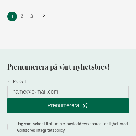
You're
Nästa
currently
Sida
2
3
1
reading
page
Prenumerera på vårt nyhetsbrev!
E-POST
Prenumerera
Jag samtycker till att min e-postaddress sparas i enlighet med
Golfstores
integritetspolicy