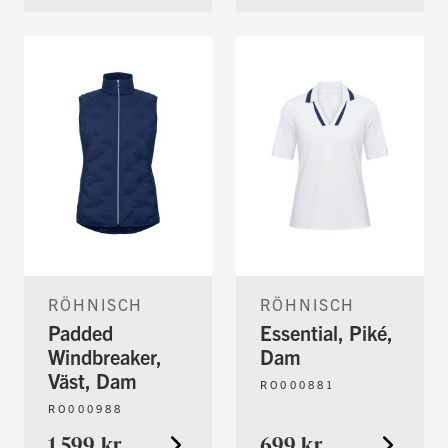
RÖHNISCH
RÖHNISCH
Padded
Essential, Piké,
Windbreaker,
Dam
Väst, Dam
RO000881
RO000988
1.599 kr
699 kr