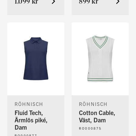
1.099 kr
899 kr
RÖHNISCH
RÖHNISCH
Fluid Tech,
Cotton Cable,
Ärmlös piké,
Väst, Dam
Dam
RO000875
RO000877