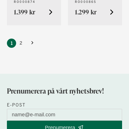
RO000874
RO000865
1.399 kr
1.299 kr
You're
Nästa
currently
Sida
2
1
reading
page
Prenumerera på vårt nyhetsbrev!
E-POST
Prenumerera